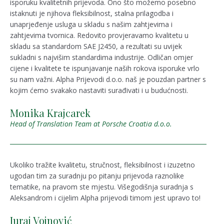
isporuku kvalitetnih prijevoda. Ono što možemo posebno
istaknuti je njihova fleksibilnost, stalna prilagodba i
unaprjeđenje usluga u skladu s našim zahtjevima i
zahtjevima tvornica. Redovito provjeravamo kvalitetu u
skladu sa standardom SAE J2450, a rezultati su uvijek
sukladni s najvišim standardima industrije. Odličan omjer
cijene i kvalitete te ispunjavanje naših rokova isporuke vrlo
su nam važni. Alpha Prijevodi d.o.o. naš je pouzdan partner s
kojim ćemo svakako nastaviti surađivati i u budućnosti.
Monika Krajcarek
Head of Translation Team at Porsche Croatia d.o.o.
Ukoliko tražite kvalitetu, stručnost, fleksibilnost i izuzetno
ugodan tim za suradnju po pitanju prijevoda raznolike
tematike, na pravom ste mjestu. Višegodišnja suradnja s
Aleksandrom i cijelim Alpha prijevodi timom jest upravo to!
Juraj Vojnović