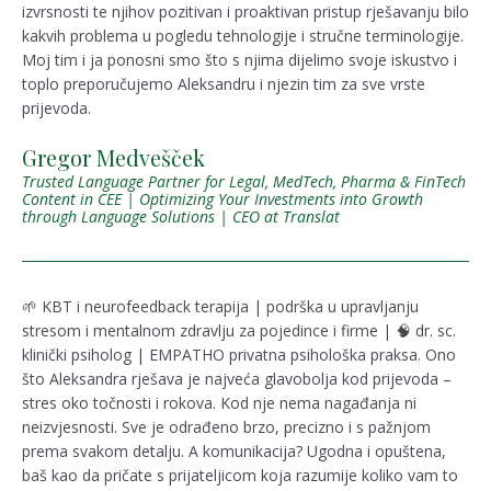
izvrsnosti te njihov pozitivan i proaktivan pristup rješavanju bilo
kakvih problema u pogledu tehnologije i stručne terminologije.
Moj tim i ja ponosni smo što s njima dijelimo svoje iskustvo i
toplo preporučujemo Aleksandru i njezin tim za sve vrste
prijevoda.
Gregor Medvešček
Trusted Language Partner for Legal, MedTech, Pharma & FinTech
Content in CEE | Optimizing Your Investments into Growth
through Language Solutions | CEO at Translat
🌱 KBT i neurofeedback terapija | podrška u upravljanju
stresom i mentalnom zdravlju za pojedince i firme | 🧠 dr. sc.
klinički psiholog | EMPATHO privatna psihološka praksa. Ono
što Aleksandra rješava je najveća glavobolja kod prijevoda –
stres oko točnosti i rokova. Kod nje nema nagađanja ni
neizvjesnosti. Sve je odrađeno brzo, precizno i s pažnjom
prema svakom detalju. A komunikacija? Ugodna i opuštena,
baš kao da pričate s prijateljicom koja razumije koliko vam to