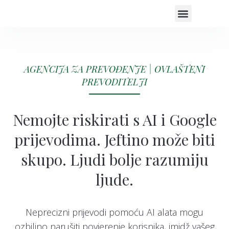
SUDSKI TUMAČ
STRUČNA PODRUČJA
ISKUSTVA KORISNIK
ČESTO POSTAVLJANA PITANJA O PRI
AGENCIJA ZA PREVOĐENJE | OVLAŠTENI
PREVODITELJI
Nemojte riskirati s AI i Google
prijevodima. Jeftino može biti
skupo. Ljudi bolje razumiju
ljude.
Neprecizni prijevodi pomoću AI alata mogu
ozbiljno narušiti povjerenje korisnika, imidž vašeg