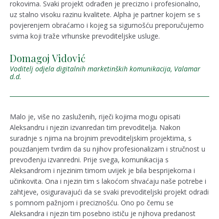
rokovima. Svaki projekt odrađen je precizno i profesionalno,
uz stalno visoku razinu kvalitete. Alpha je partner kojem se s
povjerenjem obraćamo i kojeg sa sigurnošću preporučujemo
svima koji traže vrhunske prevoditeljske usluge.
Domagoj Vidović
Voditelj odjela digitalnih marketinških komunikacija, Valamar
d.d.
Malo je, više no zasluženih, riječi kojima mogu opisati
Aleksandru i njezin izvanredan tim prevoditelja. Nakon
suradnje s njima na brojnim prevoditeljskim projektima, s
pouzdanjem tvrdim da su njihov profesionalizam i stručnost u
prevođenju izvanredni. Prije svega, komunikacija s
Aleksandrom i njezinim timom uvijek je bila besprijekorna i
učinkovita. Ona i njezin tim s lakoćom shvaćaju naše potrebe i
zahtjeve, osiguravajući da se svaki prevoditeljski projekt odradi
s pomnom pažnjom i preciznošću. Ono po čemu se
Aleksandra i njezin tim posebno ističu je njihova predanost